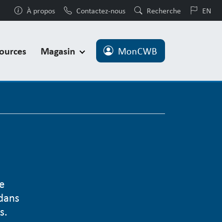
À propos
Contactez-nous
Recherche
EN
ources
Magasin
MonCWB
e
 dans
s.